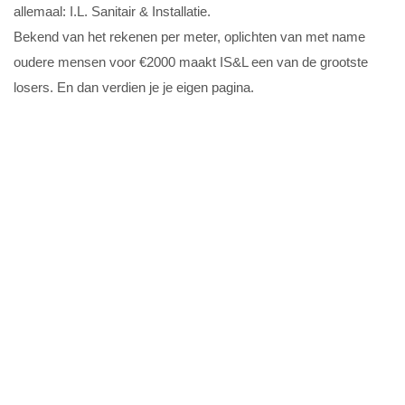
allemaal: I.L. Sanitair & Installatie.
Bekend van het rekenen per meter, oplichten van met name
oudere mensen voor €2000 maakt IS&L een van de grootste
losers. En dan verdien je je eigen pagina.
Bedrijfsnaam: I.L. Sanitair & Installatie
KVK: 80382274
BTW Nummer: NL220704338B01
Kenteken 6VDX39 (witte Peugeot Bipper)
De Corridor 14 j, 3621ZB Breukelen (is een verzamelpand vol
failliete bv’s en wazige structuren, en hier zitten ze niet)
Meerdere medewerkers met een Marokkaans uiterlijk en naam.
Krijg hun klussen van de bekende lijst:
https://loodgieteroplichting.nl/bekende-websites-oplichters/
En dat is dan weer de groep uit Almere.