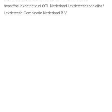
https://otl-lekdetectie.nl
OTL Nederland Lekdetectiespecialist /
Lekdetectie Combinatie Nederland B.V.
https://loodgietersgarant.nl/
https://de-rioolbazen.nl/
https://www.loodgieter-pro.nl
https://www.loodgieter-bouwmans.nl/
https://www.perdirectloodgieter.nl
https://www.rioolservicemanders.nl/
https://www.loodgietersspecialist.nl
– Toledo B.V.
https://hollandseketelservice.nl/
https://rioolservice-dijkstra.nl/
https://www.hollandbouwtechniek.com
https://www.riool-reiniging-dienst.nl/
https://123loodgieterdenhaag.nl/
https://www.haagsche-loodgieter.nl/